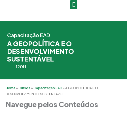
Ir
para
o
conteúdo
Capacitação EAD
A GEOPOLÍTICA E O
DESENVOLVIMENTO
SUSTENTÁVEL
120H
Home
»
Cursos
»
Capacitação EAD
»
A GEOPOLÍTICA E O
DESENVOLVIMENTO SUSTENTÁVEL
Navegue pelos Conteúdos
Grade Curricular