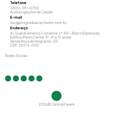
Telefone
0800-591-0700
Aceita Ligações de Celular
E-mail
sac@posgraduacaofaveni.com.br
Endereço
Av. Evandi Américo Comarela, nº 441 - Bairro Esplanada,
Edifício Perim Center 3º, 4º e 5º andar
Venda Nova do Imigrante - ES
CEP: 29375-000
Redes Sociais
I
F
T
Y
L
n
a
w
o
i
s
c
i
u
n
t
e
t
t
k
a
b
t
u
e
g
o
e
b
d
r
o
r
e
i
a
k
n
m
-
-
f
i
2026
© Central Faveni
n