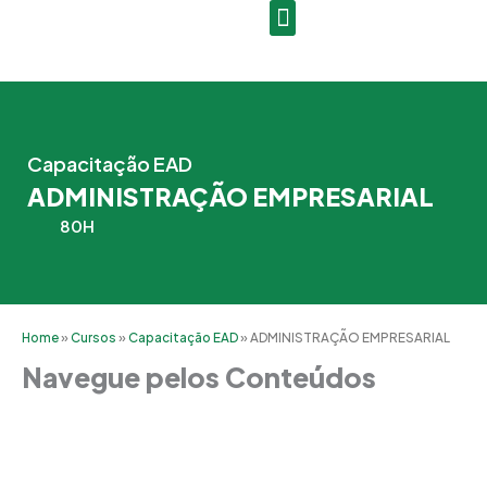
Ir
para
o
conteúdo
Capacitação EAD
ADMINISTRAÇÃO EMPRESARIAL
80H
Home
»
Cursos
»
Capacitação EAD
»
ADMINISTRAÇÃO EMPRESARIAL
Navegue pelos Conteúdos
Grade Curricular