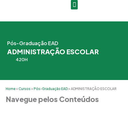
Ir
para
o
conteúdo
Pós-Graduação EAD
ADMINISTRAÇÃO ESCOLAR
420H
Home
»
Cursos
»
Pós-Graduação EAD
»
ADMINISTRAÇÃO ESCOLAR
Navegue pelos Conteúdos
Grade Curricular