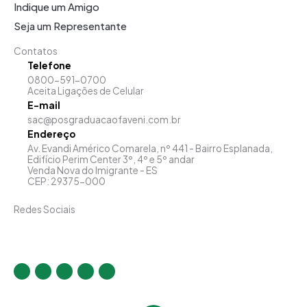
Indique um Amigo
Seja um Representante
Contatos
Telefone
0800-591-0700
Aceita Ligações de Celular
E-mail
sac@posgraduacaofaveni.com.br
Endereço
Av. Evandi Américo Comarela, nº 441 - Bairro Esplanada,
Edifício Perim Center 3º, 4º e 5º andar
Venda Nova do Imigrante - ES
CEP: 29375-000
Redes Sociais
I
F
T
Y
L
n
a
w
o
i
s
c
i
u
n
t
e
t
t
k
a
b
t
u
e