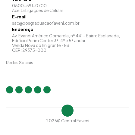
0800-591-0700
Aceita Ligações de Celular
E-mail
sac@posgraduacaofaveni.com.br
Endereço
Av. Evandi Américo Comarela, nº 441 - Bairro Esplanada,
Edifício Perim Center 3º, 4º e 5º andar
Venda Nova do Imigrante - ES
CEP: 29375-000
Redes Sociais
I
F
T
Y
L
n
a
w
o
i
s
c
i
u
n
t
e
t
t
k
a
b
t
u
e
g
o
e
b
d
r
o
r
e
i
a
k
n
m
-
-
f
i
2026
© Central Faveni
n