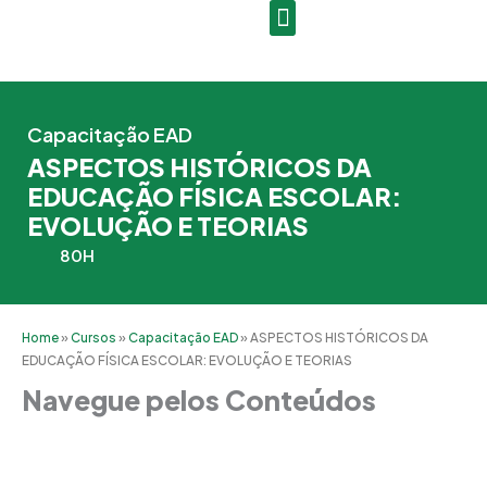
Ir
para
o
conteúdo
Capacitação EAD
ASPECTOS HISTÓRICOS DA
EDUCAÇÃO FÍSICA ESCOLAR:
EVOLUÇÃO E TEORIAS
80H
Home
»
Cursos
»
Capacitação EAD
»
ASPECTOS HISTÓRICOS DA
EDUCAÇÃO FÍSICA ESCOLAR: EVOLUÇÃO E TEORIAS
Navegue pelos Conteúdos
Grade Curricular