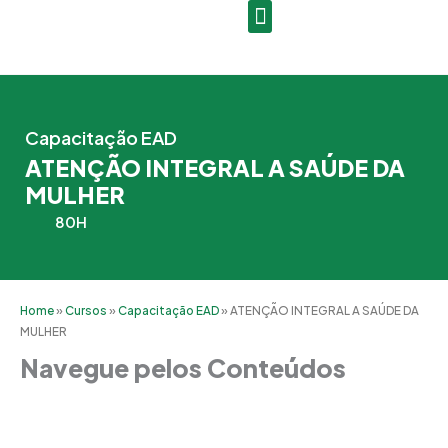
Ir
para
o
conteúdo
Capacitação EAD
ATENÇÃO INTEGRAL A SAÚDE DA
MULHER
80H
Home
»
Cursos
»
Capacitação EAD
»
ATENÇÃO INTEGRAL A SAÚDE DA
MULHER
Navegue pelos Conteúdos
Grade Curricular