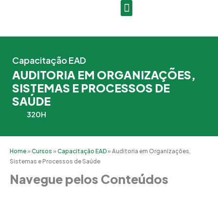
Ir
para
o
conteúdo
Capacitação EAD
AUDITORIA EM ORGANIZAÇÕES,
SISTEMAS E PROCESSOS DE
SAÚDE
320H
Home
»
Cursos
»
Capacitação EAD
»
Auditoria em Organizações,
Sistemas e Processos de Saúde
Navegue pelos Conteúdos
Grade Curricular