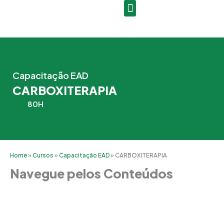
Ir
para
o
conteúdo
Capacitação EAD
CARBOXITERAPIA
80H
Home
»
Cursos
»
Capacitação EAD
»
CARBOXITERAPIA
Navegue pelos Conteúdos
Grade Curricular