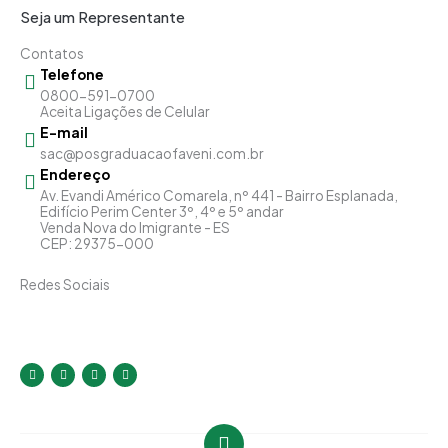
Seja um Representante
Contatos
Telefone
0800-591-0700
Aceita Ligações de Celular
E-mail
sac@posgraduacaofaveni.com.br
Endereço
Av. Evandi Américo Comarela, nº 441 - Bairro Esplanada,
Edifício Perim Center 3º, 4º e 5º andar
Venda Nova do Imigrante - ES
CEP: 29375-000
Redes Sociais
I
F
Y
L
n
a
o
i
s
c
u
n
t
e
t
k
a
b
u
e
g
o
b
d
r
o
e
i