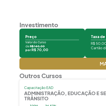
Investimento
Preço
Taxa de
Valor do Curso
R$ 50,00
de
R$ 140,00
Cartão d
R$ 70,00
por
MA
Outros Cursos
Capacitação EAD
ADMINISTRAÇÃO, EDUCAÇÃO E S
TRÂNSITO
320H
-36,57%