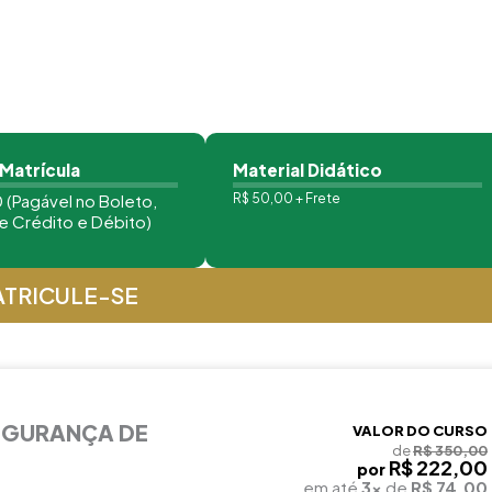
 Matrícula
Material Didático
 (Pagável no Boleto,
R$ 50,00 + Frete
e Crédito e Débito)
TRICULE-SE
EGURANÇA DE
VALOR DO CURSO
de
R$ 350,00
R$ 222,00
por
em até
3x
de
R$ 74,00