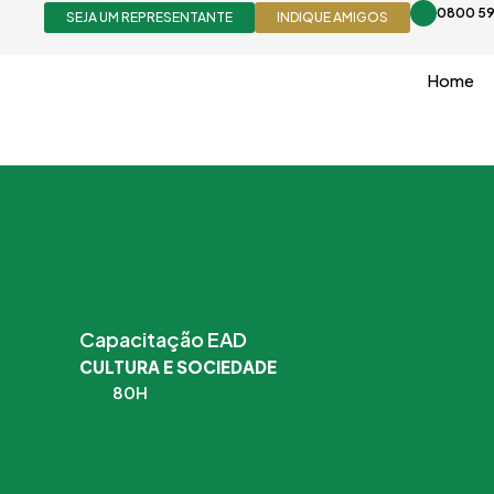
Ir
0800 59
SEJA UM REPRESENTANTE
INDIQUE AMIGOS
para
o
Home
conteúdo
Capacitação EAD
CULTURA E SOCIEDADE
80H