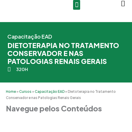
Ir
para
o
conteúdo
Capacitação EAD
DIETOTERAPIA NO TRATAMENTO
CONSERVADOR E NAS
PATOLOGIAS RENAIS GERAIS
320H
Home
»
Cursos
»
Capacitação EAD
»
Dietoterapia no Tratamento
Conservador e nas Patologias Renais Gerais
Navegue pelos Conteúdos
Grade Curricular