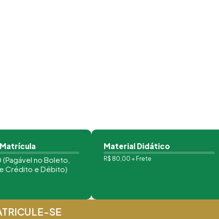
 Matrícula
Material Didático
 (Pagável no Boleto,
R$ 80,00 + Frete
e Crédito e Débito)
TRICULE-SE