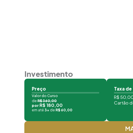
Investimento
Preço
Taxa de
Valor do Curso
R$ 50,00
de
R$ 360,00
Cartão d
R$ 180,00
por
em até
3x
de
R$ 60,00
MA