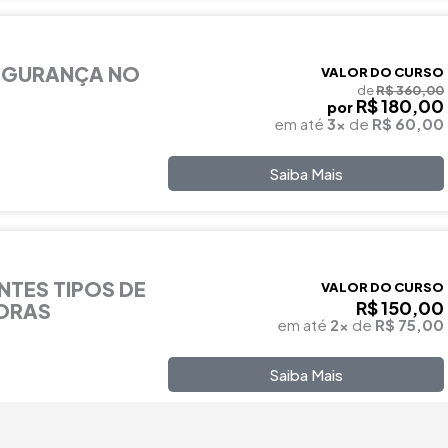
EGURANÇA NO
VALOR DO CURSO
de
R$ 360,00
R$ 180,00
por
em até
3x
de
R$ 60,00
Saiba Mais
NTES TIPOS DE
VALOR DO CURSO
R$ 150,00
HORAS
em até
2x
de
R$ 75,00
Saiba Mais