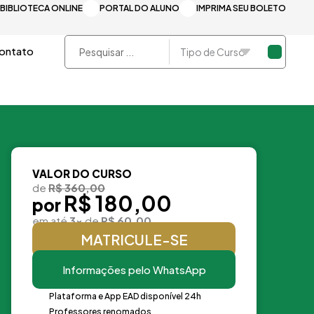
BIBLIOTECA ONLINE
PORTAL DO ALUNO
IMPRIMA SEU BOLETO
Pesquisar
ontato
...
VALOR DO CURSO
de
R$ 360,00
R$ 180,00
por
em até
3x
de
R$ 60,00
MATRICULE-SE
Informações pelo WhatsApp
Plataforma e App EAD disponível 24h
Professores renomados