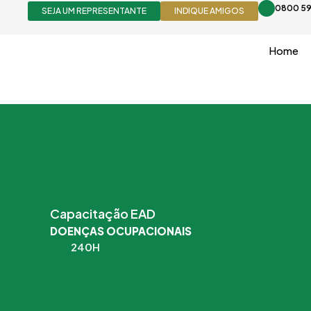
Ir
0800 59
SEJA UM REPRESENTANTE
INDIQUE AMIGOS
para
o
Home
conteúdo
Capacitação EAD
DOENÇAS OCUPACIONAIS
240H