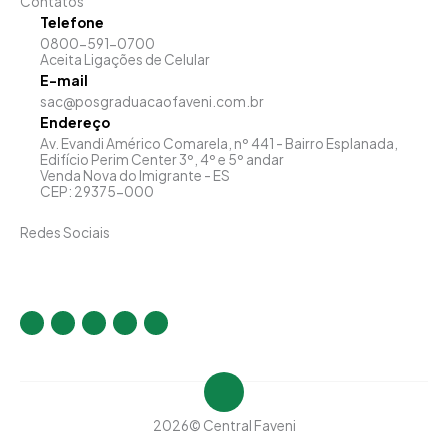
Contatos
Telefone
0800-591-0700
Aceita Ligações de Celular
E-mail
sac@posgraduacaofaveni.com.br
Endereço
Av. Evandi Américo Comarela, nº 441 - Bairro Esplanada,
Edifício Perim Center 3º, 4º e 5º andar
Venda Nova do Imigrante - ES
CEP: 29375-000
Redes Sociais
I
F
T
Y
L
n
a
w
o
i
s
c
i
u
n
t
e
t
t
k
a
b
t
u
e
g
o
e
b
d
r
o
r
e
i
a
k
n
m
-
-
f
i
2026
© Central Faveni
n