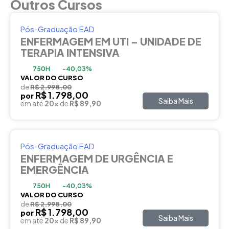
Outros Cursos
Pós-Graduação EAD
ENFERMAGEM EM UTI – UNIDADE DE
TERAPIA INTENSIVA
750H
-40,03%
VALOR DO CURSO
de
R$ 2.998,00
R$ 1.798,00
por
Saiba Mais
em até
20x
de
R$ 89,90
Pós-Graduação EAD
ENFERMAGEM DE URGÊNCIA E
EMERGÊNCIA
750H
-40,03%
VALOR DO CURSO
de
R$ 2.998,00
R$ 1.798,00
por
Saiba Mais
em até
20x
de
R$ 89,90