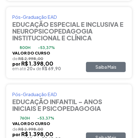
Pós-Graduação EAD
EDUCAÇÃO ESPECIAL E INCLUSIVA E
NEUROPSICOPEDAGOGIA
INSTITUCIONAL E CLÍNICA
800H
-53,37%
VALOR DO CURSO
de
R$ 2.998,00
R$ 1.398,00
por
Saiba Mais
em até
20x
de
R$ 69,90
Pós-Graduação EAD
EDUCAÇÃO INFANTIL – ANOS
INICIAIS E PSICOPEDAGOGIA
760H
-53,37%
VALOR DO CURSO
de
R$ 2.998,00
R$ 1.398,00
por
Saiba Mais