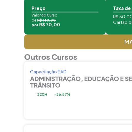
Preço
Taxa de
Valor do Curso
R$ 50,00
de
R$ 140,00
Cartão d
R$ 70,00
por
MA
Outros Cursos
Capacitação EAD
ADMINISTRAÇÃO, EDUCAÇÃO E S
TRÂNSITO
320H
-36,57%