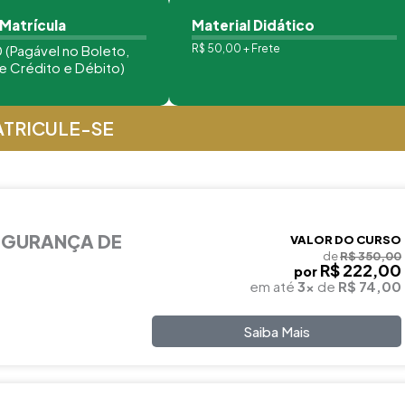
 Matrícula
Material Didático
 (Pagável no Boleto,
R$ 50,00 + Frete
e Crédito e Débito)
TRICULE-SE
EGURANÇA DE
VALOR DO CURSO
de
R$ 350,00
R$ 222,00
por
em até
3x
de
R$ 74,00
Saiba Mais