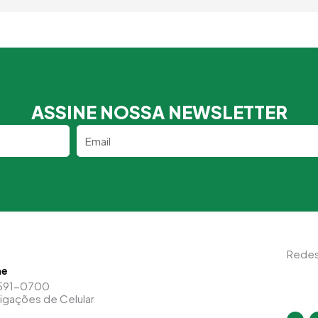
ASSINE NOSSA NEWSLETTER
Email
Redes
ne
591-0700
Ligações de Celular
I