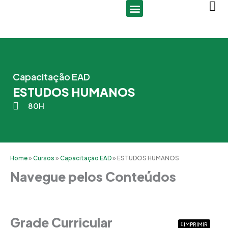
Ir
para
o
conteúdo
Capacitação EAD
ESTUDOS HUMANOS
80H
Home
»
Cursos
»
Capacitação EAD
»
ESTUDOS HUMANOS
Navegue pelos Conteúdos
Grade Curricular
Grade Curricular
IMPRIMIR