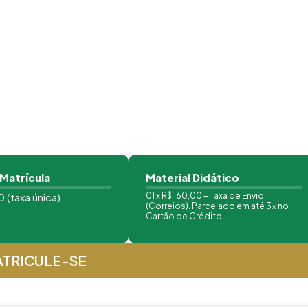
 Matrícula
Material Didático
 (taxa única)
01 x R$ 160,00 + Taxa de Envio
(Correios). Parcelado em até 3x no
Cartão de Crédito.
TRICULE-SE