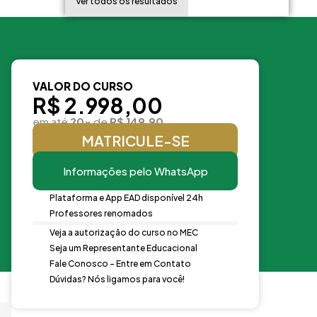
Ver todos os resultados
VALOR DO CURSO
R$ 2.998,00
em até
20x
de
R$ 149,90
MATRICULE-SE
Informações pelo WhatsApp
Plataforma e App EAD disponível 24h
Professores renomados
Veja a autorização do curso no MEC
Seja um Representante Educacional
Fale Conosco - Entre em Contato
Dúvidas? Nós ligamos para você!