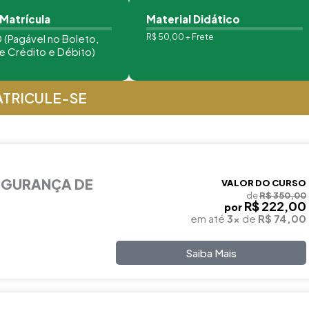
 Matrícula
Material Didático
 (Pagável no Boleto,
R$ 50,00 + Frete
e Crédito e Débito)
TRICULE-SE
EGURANÇA DE
VALOR DO CURSO
de
R$ 350,00
R$ 222,00
por
em até
3x
de
R$ 74,00
Saiba Mais