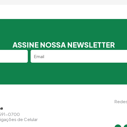
ASSINE NOSSA NEWSLETTER
Email
Redes
ne
591-0700
Ligações de Celular
I