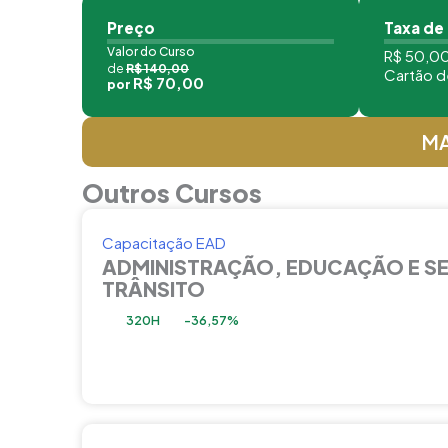
Preço
Taxa de
Valor do Curso
R$ 50,00
de
R$ 140,00
Cartão d
R$ 70,00
por
MA
Outros Cursos
Capacitação EAD
ADMINISTRAÇÃO, EDUCAÇÃO E S
TRÂNSITO
320H
-36,57%