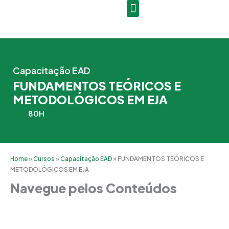
Ir
para
o
conteúdo
Capacitação EAD
FUNDAMENTOS TEÓRICOS E
METODOLÓGICOS EM EJA
80H
Home
»
Cursos
»
Capacitação EAD
»
FUNDAMENTOS TEÓRICOS E
METODOLÓGICOS EM EJA
Navegue pelos Conteúdos
Grade Curricular