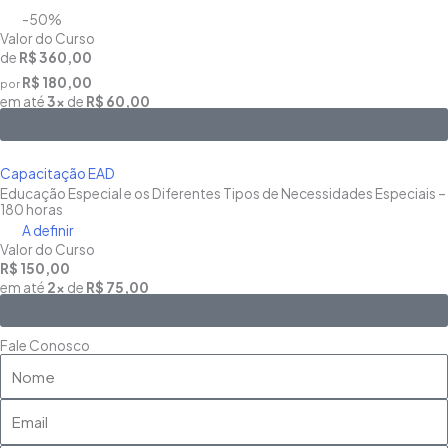
-50%
Valor do Curso
de
R$ 360,00
R$ 180,00
por
em até
3x
de
R$ 60,00
Saiba Mais
Capacitação EAD
Educação Especial e os Diferentes Tipos de Necessidades Especiais –
180 horas
A definir
Valor do Curso
R$ 150,00
em até
2x
de
R$ 75,00
Saiba Mais
Fale Conosco
Nome
Email