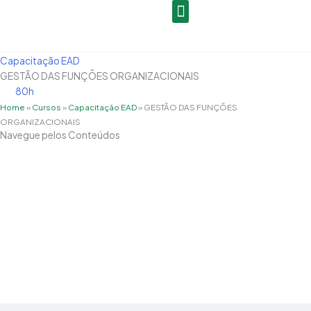
Ir
para
o
conteúdo
Capacitação EAD
GESTÃO DAS FUNÇÕES ORGANIZACIONAIS
80h
Home
»
Cursos
»
Capacitação EAD
»
GESTÃO DAS FUNÇÕES
ORGANIZACIONAIS
Navegue pelos Conteúdos
Grade Curricular