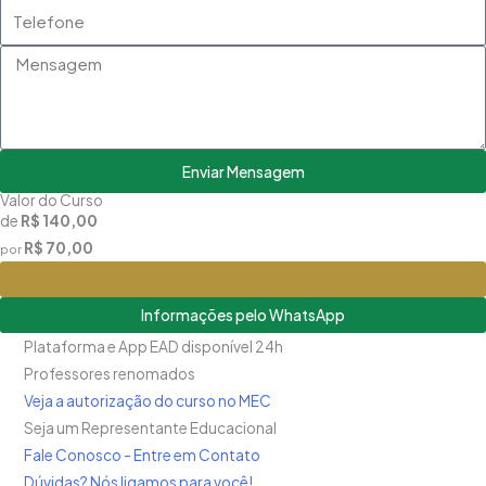
Telefone
Mensagem
Enviar Mensagem
Valor do Curso
de
R$ 140,00
R$ 70,00
por
Matricule-se
Informações pelo WhatsApp
Plataforma e App EAD disponível 24h
Professores renomados
Veja a autorização do curso no MEC
Seja um Representante Educacional
Fale Conosco - Entre em Contato
Dúvidas? Nós ligamos para você!