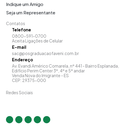
Indique um Amigo
Seja um Representante
Contatos
Telefone
0800-591-0700
Aceita Ligações de Celular
E-mail
sac@posgraduacaofaveni.com.br
Endereço
Av. Evandi Américo Comarela, nº 441 - Bairro Esplanada,
Edifício Perim Center 3º, 4º e 5º andar
Venda Nova do Imigrante - ES
CEP: 29375-000
Redes Sociais
I
F
T
Y
L
n
a
w
o
i
s
c
i
u
n
t
e
t
t
k
a
b
t
u
e