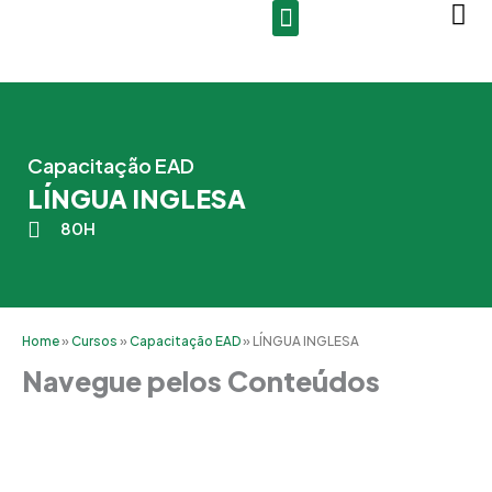
Ir
para
o
conteúdo
Capacitação EAD
LÍNGUA INGLESA
80H
Home
»
Cursos
»
Capacitação EAD
»
LÍNGUA INGLESA
Navegue pelos Conteúdos
Grade Curricular