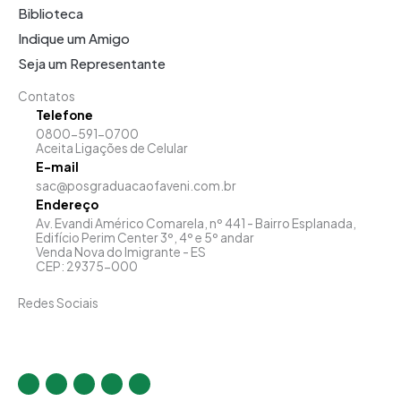
Biblioteca
Indique um Amigo
Seja um Representante
Contatos
Telefone
0800-591-0700
Aceita Ligações de Celular
E-mail
sac@posgraduacaofaveni.com.br
Endereço
Av. Evandi Américo Comarela, nº 441 - Bairro Esplanada,
Edifício Perim Center 3º, 4º e 5º andar
Venda Nova do Imigrante - ES
CEP: 29375-000
Redes Sociais
I
F
T
Y
L
n
a
w
o
i
s
c
i
u
n