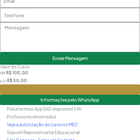
Telefone
Mensagem
Enviar Mensagem
Valor do Curso
de
R$ 100,00
R$ 50,00
por
Matricule-se
Informações pelo WhatsApp
Plataforma e App EAD disponível 24h
Professores renomados
Veja a autorização do curso no MEC
Seja um Representante Educacional