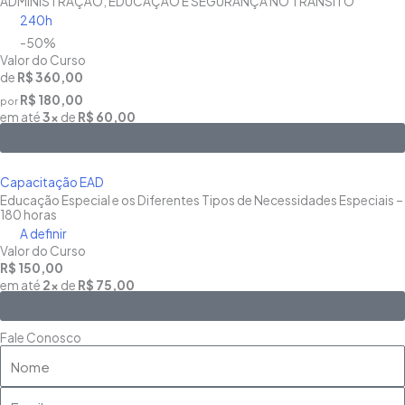
ADMINISTRAÇÃO, EDUCAÇÃO E SEGURANÇA NO TRÂNSITO
240h
-50%
Valor do Curso
de
R$ 360,00
R$ 180,00
por
em até
3x
de
R$ 60,00
Saiba Mais
Capacitação EAD
Educação Especial e os Diferentes Tipos de Necessidades Especiais –
180 horas
A definir
Valor do Curso
R$ 150,00
em até
2x
de
R$ 75,00
Saiba Mais
Fale Conosco
Nome
Email