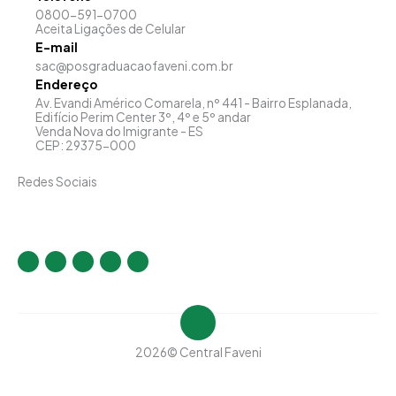
0800-591-0700
Aceita Ligações de Celular
E-mail
sac@posgraduacaofaveni.com.br
Endereço
Av. Evandi Américo Comarela, nº 441 - Bairro Esplanada,
Edifício Perim Center 3º, 4º e 5º andar
Venda Nova do Imigrante - ES
CEP: 29375-000
Redes Sociais
I
F
T
Y
L
n
a
w
o
i
s
c
i
u
n
t
e
t
t
k
a
b
t
u
e
g
o
e
b
d
r
o
r
e
i
a
k
n
m
-
-
f
i
2026
© Central Faveni
n