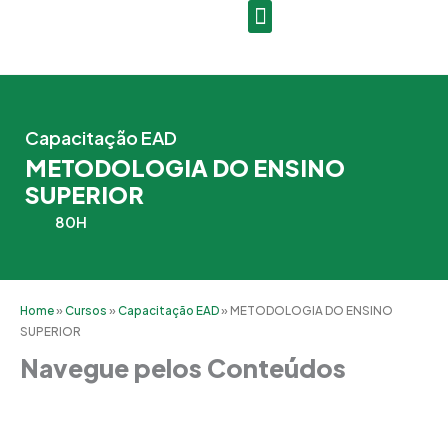
Ir
para
o
conteúdo
Capacitação EAD
METODOLOGIA DO ENSINO
SUPERIOR
80H
Home
»
Cursos
»
Capacitação EAD
»
METODOLOGIA DO ENSINO
SUPERIOR
Navegue pelos Conteúdos
Grade Curricular