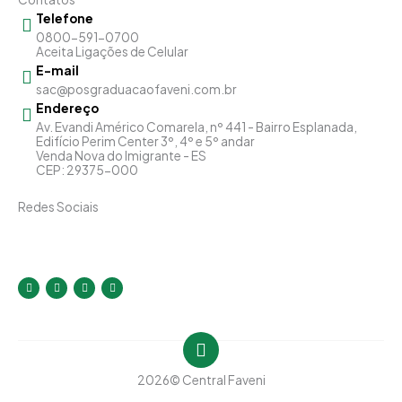
Telefone
0800-591-0700
Aceita Ligações de Celular
E-mail
sac@posgraduacaofaveni.com.br
Endereço
Av. Evandi Américo Comarela, nº 441 - Bairro Esplanada,
Edifício Perim Center 3º, 4º e 5º andar
Venda Nova do Imigrante - ES
CEP: 29375-000
Redes Sociais
I
F
Y
L
n
a
o
i
s
c
u
n
t
e
t
k
a
b
u
e
g
o
b
d
r
o
e
i
a
k
n
m
-
-
f
i
2026
© Central Faveni
n