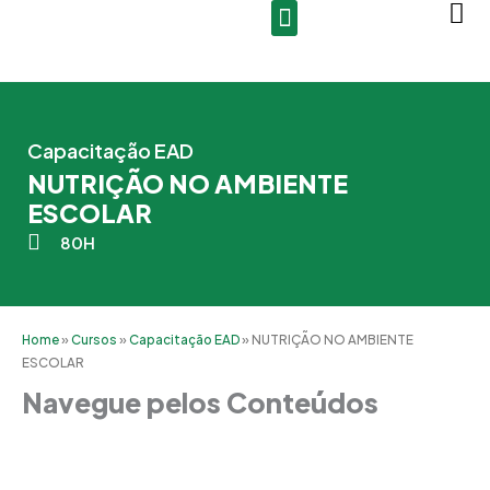
Ir
para
o
conteúdo
Capacitação EAD
NUTRIÇÃO NO AMBIENTE
ESCOLAR
80H
Home
»
Cursos
»
Capacitação EAD
»
NUTRIÇÃO NO AMBIENTE
ESCOLAR
Navegue pelos Conteúdos
Grade Curricular