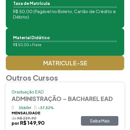
Taxa de Matrícula
R$ 50,00 (Pagável no Boleto, Cartão de Crédito e
Débito)
Material Didático
R$ 50,00 + Frete
MATRICULE-SE
Outros Cursos
Graduação EAD
ADMINISTRAÇÃO – BACHAREL EAD
3060H
-37,52%
MENSALIDADE
de
R$ 239,90
Saiba Mais
R$ 149,90
por