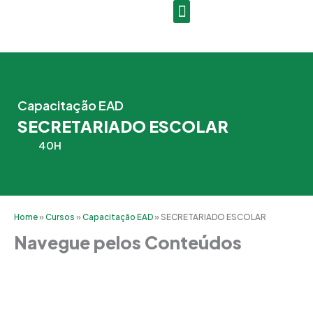
Ir
para
o
conteúdo
Capacitação EAD
SECRETARIADO ESCOLAR
40H
Home
»
Cursos
»
Capacitação EAD
»
SECRETARIADO ESCOLAR
Navegue pelos Conteúdos
Grade Curricular