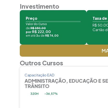
Investimento
Preço
Taxa de
Valor do Curso
R$ 50,00
de
R$ 350,00
Cartão d
R$ 222,00
por
em até
3x
de
R$ 74,00
MA
Outros Cursos
Capacitação EAD
ADMINISTRAÇÃO, EDUCAÇÃO E S
TRÂNSITO
320H
-36,57%