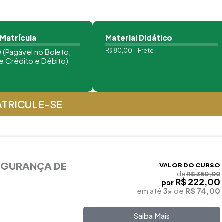
 Matrícula
Material Didático
 (Pagável no Boleto,
R$ 80,00 + Frete
e Crédito e Débito)
TRICULE-SE
EGURANÇA DE
VALOR DO CURSO
de
R$ 350,00
R$ 222,00
por
em até
3x
de
R$ 74,00
Saiba Mais