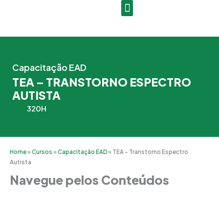
Ir
para
o
conteúdo
Capacitação EAD
TEA – TRANSTORNO ESPECTRO
AUTISTA
320H
Home
»
Cursos
»
Capacitação EAD
»
TEA – Transtorno Espectro
Autista
Navegue pelos Conteúdos
Grade Curricular