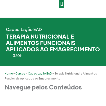
Ir
para
o
conteúdo
Capacitação EAD
TERAPIA NUTRICIONAL E
ALIMENTOS FUNCIONAIS
APLICADOS AO EMAGRECIMENTO
320H
Home
»
Cursos
»
Capacitação EAD
»
Terapia Nutricional e Alimentos
Funcionais Aplicados ao Emagrecimento
Navegue pelos Conteúdos
Grade Curricular