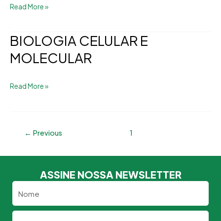
Read More »
BIOLOGIA CELULAR E
BIOLOGIA
CELULAR
MOLECULAR
E
MOLECULAR
Read More »
←
Previous
1
2
ASSINE NOSSA NEWSLETTER
Nome
Email