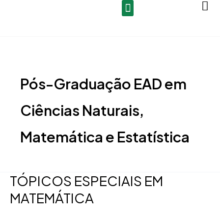
Ir
para
o
conteúdo
Pós-Graduação EAD em
Ciências Naturais,
Matemática e Estatística
TÓPICOS ESPECIAIS EM
TÓPICOS
ESPECIAIS
MATEMÁTICA
EM
MATEMÁTICA