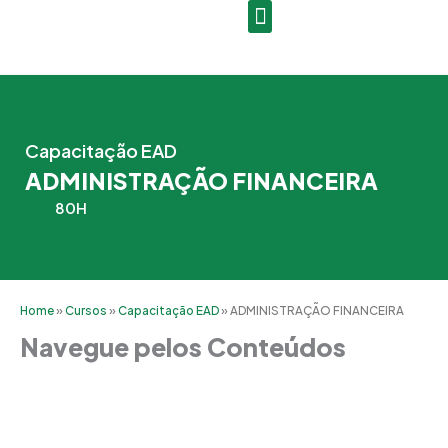
Ir
para
o
conteúdo
Capacitação EAD
ADMINISTRAÇÃO FINANCEIRA
80H
Home
»
Cursos
»
Capacitação EAD
»
ADMINISTRAÇÃO FINANCEIRA
Navegue pelos Conteúdos
Grade Curricular