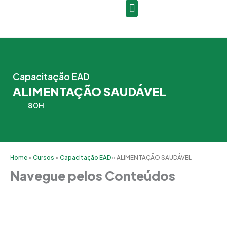
Ir
para
o
conteúdo
Capacitação EAD
ALIMENTAÇÃO SAUDÁVEL
80H
Home
»
Cursos
»
Capacitação EAD
»
ALIMENTAÇÃO SAUDÁVEL
Navegue pelos Conteúdos
Grade Curricular