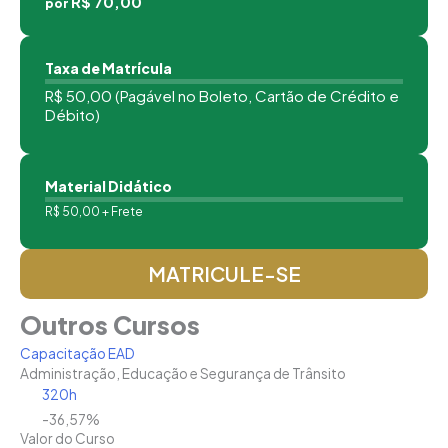
R$ 70,00
por
Taxa de Matrícula
R$ 50,00 (Pagável no Boleto, Cartão de Crédito e
Débito)
Material Didático
R$ 50,00 + Frete
MATRICULE-SE
Outros Cursos
Capacitação EAD
Administração, Educação e Segurança de Trânsito
320h
-36,57%
Valor do Curso