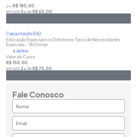
R$ 180,00
por
em até
3x
de
R$ 60,00
Saiba Mais
Capacitação EAD
Educação Especial e os Diferentes Tipos de Necessidades
Especiais – 180 horas
A definir
Valor do Curso
R$ 150,00
em até
2x
de
R$ 75,00
Saiba Mais
Fale Conosco
Nome
Email
Telefone