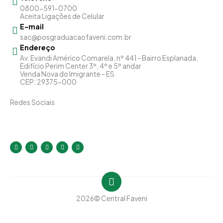
0800-591-0700
Aceita Ligações de Celular
E-mail
sac@posgraduacaofaveni.com.br
Endereço
Av. Evandi Américo Comarela, nº 441 - Bairro Esplanada,
Edifício Perim Center 3º, 4º e 5º andar
Venda Nova do Imigrante - ES
CEP: 29375-000
Redes Sociais
I
F
T
Y
L
n
a
w
o
i
s
c
i
u
n
t
e
t
t
k
a
b
t
u
e
g
o
e
b
d
r
o
r
e
i
a
k
n
m
-
-
f
i
2026
© Central Faveni
n