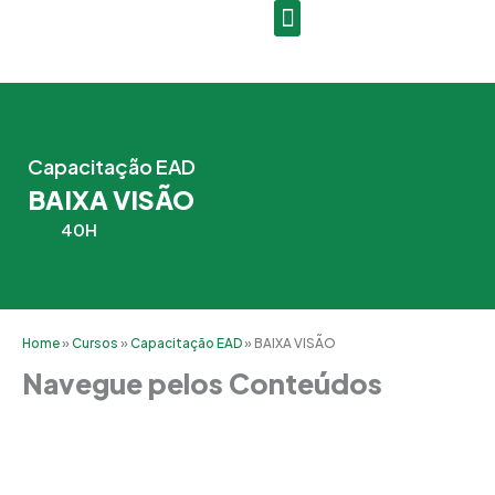
Ir
para
o
conteúdo
Capacitação EAD
BAIXA VISÃO
40H
Home
»
Cursos
»
Capacitação EAD
»
BAIXA VISÃO
Navegue pelos Conteúdos
Grade Curricular