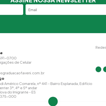
ASSINE NOSSA NEWSLETTER
Email
Redes
ne
591-0700
Ligações de Celular
I
n
sgraduacaofaveni.com.br
s
t
ço
a
g
di Américo Comarela, nº 441 - Bairro Esplanada, Edifício
r
a
enter 3º, 4º e 5º andar
m
ova do Imigrante - ES
9375-000