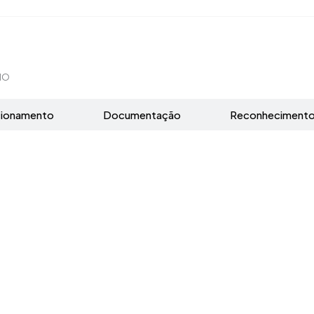
IO
cionamento
Documentação
Reconheciment