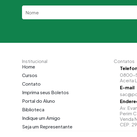
Nome
Institucional
Contatos
Home
Telefo
0800-
Cursos
Aceita 
Contato
E-mail
Imprima seus Boletos
sac@po
Portal do Aluno
Endere
Av. Evan
Biblioteca
Perim C
Indique um Amigo
Venda N
CEP: 2
Seja um Representante