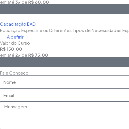
em até
3x
de
R$ 60,00
Capacitação EAD
Educação Especial e os Diferentes Tipos de Necessidades Esp
A definir
Valor do Curso
R$ 150,00
em até
2x
de
R$ 75,00
Fale Conosco
Nome
Email
Mensagem