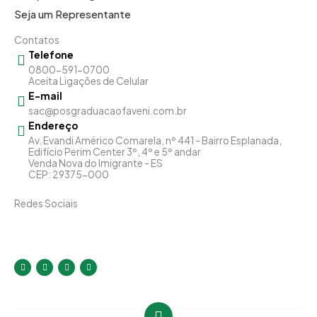
Seja um Representante
Contatos
Telefone
0800-591-0700
Aceita Ligações de Celular
E-mail
sac@posgraduacaofaveni.com.br
Endereço
Av. Evandi Américo Comarela, nº 441 - Bairro Esplanada,
Edifício Perim Center 3º, 4º e 5º andar
Venda Nova do Imigrante - ES
CEP: 29375-000
Redes Sociais
I
F
Y
L
n
a
o
i
s
c
u
n
t
e
t
k
a
b
u
e
g
o
b
d
r
o
e
i