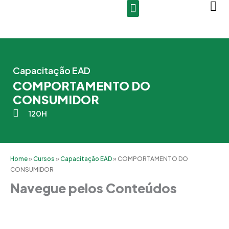
Ir
para
o
conteúdo
Capacitação EAD
COMPORTAMENTO DO
CONSUMIDOR
120H
Home
»
Cursos
»
Capacitação EAD
»
COMPORTAMENTO DO
CONSUMIDOR
Navegue pelos Conteúdos
Grade Curricular