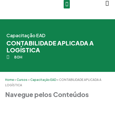
Ir
para
o
conteúdo
Capacitação EAD
CONTABILIDADE APLICADA A
LOGÍSTICA
80H
Home
»
Cursos
»
Capacitação EAD
»
CONTABILIDADE APLICADA A
LOGÍSTICA
Navegue pelos Conteúdos
Grade Curricular