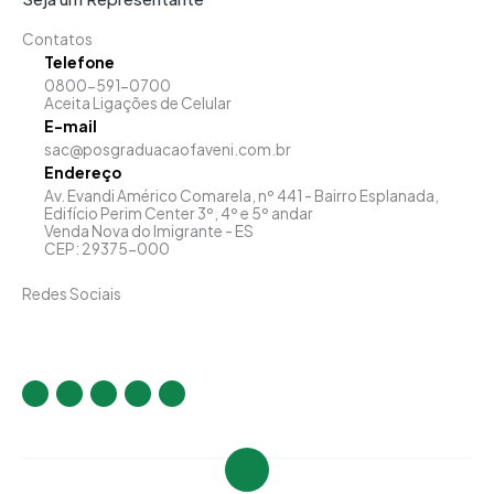
Contatos
Telefone
0800-591-0700
Aceita Ligações de Celular
E-mail
sac@posgraduacaofaveni.com.br
Endereço
Av. Evandi Américo Comarela, nº 441 - Bairro Esplanada,
Edifício Perim Center 3º, 4º e 5º andar
Venda Nova do Imigrante - ES
CEP: 29375-000
Redes Sociais
I
F
T
Y
L
n
a
w
o
i
s
c
i
u
n
t
e
t
t
k
a
b
t
u
e
g
o
e
b
d
r
o
r
e
i
a
k
n
m
-
-