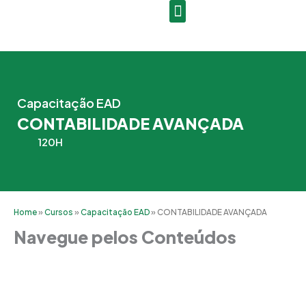
Ir
para
o
conteúdo
Capacitação EAD
CONTABILIDADE AVANÇADA
120H
Home
»
Cursos
»
Capacitação EAD
»
CONTABILIDADE AVANÇADA
Navegue pelos Conteúdos
Grade Curricular