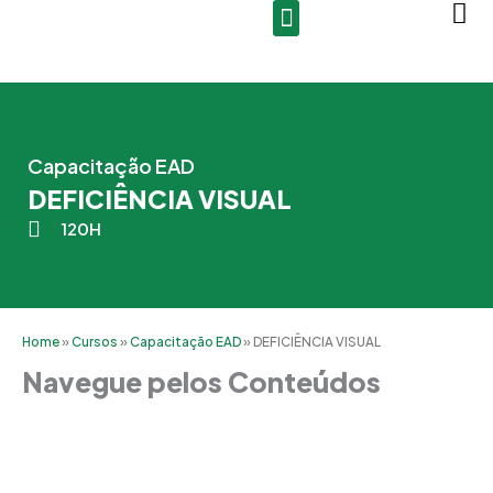
Ir
para
o
conteúdo
Capacitação EAD
DEFICIÊNCIA VISUAL
120H
Home
»
Cursos
»
Capacitação EAD
»
DEFICIÊNCIA VISUAL
Navegue pelos Conteúdos
Grade Curricular