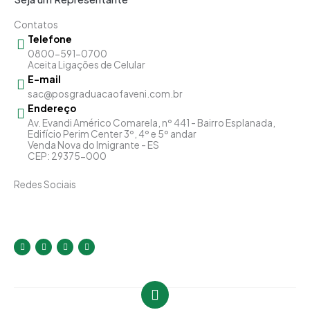
Contatos
Telefone
0800-591-0700
Aceita Ligações de Celular
E-mail
sac@posgraduacaofaveni.com.br
Endereço
Av. Evandi Américo Comarela, nº 441 - Bairro Esplanada,
Edifício Perim Center 3º, 4º e 5º andar
Venda Nova do Imigrante - ES
CEP: 29375-000
Redes Sociais
I
F
Y
L
n
a
o
i
s
c
u
n
t
e
t
k
a
b
u
e
g
o
b
d
r
o
e
i
a
k
n
m
-
-