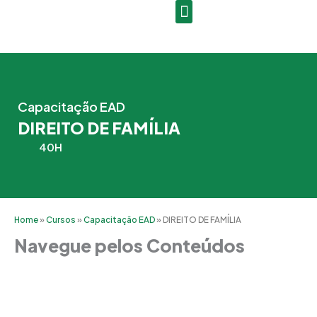
Ir
para
o
conteúdo
Capacitação EAD
DIREITO DE FAMÍLIA
40H
Home
»
Cursos
»
Capacitação EAD
»
DIREITO DE FAMÍLIA
Navegue pelos Conteúdos
Grade Curricular