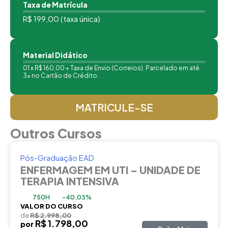
Taxa de Matrícula
R$ 199,00 (taxa única)
Material Didático
01 x R$ 160,00 + Taxa de Envio (Correios). Parcelado em até
3x no Cartão de Crédito.
MATRICULE-SE
Outros Cursos
Pós-Graduação EAD
ENFERMAGEM EM UTI – UNIDADE DE
TERAPIA INTENSIVA
750H
-40,03%
VALOR DO CURSO
de
R$ 2.998,00
R$ 1.798,00
por