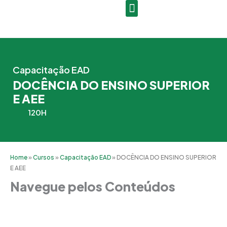
Ir
para
o
conteúdo
Capacitação EAD
DOCÊNCIA DO ENSINO SUPERIOR
E AEE
120H
Home
»
Cursos
»
Capacitação EAD
»
DOCÊNCIA DO ENSINO SUPERIOR
E AEE
Navegue pelos Conteúdos
Grade Curricular