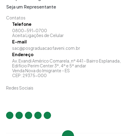
Seja um Representante
Contatos
Telefone
0800-591-0700
Aceita Ligações de Celular
E-mail
sac@posgraduacaofaveni.com.br
Endereço
Av. Evandi Américo Comarela, nº 441 - Bairro Esplanada,
Edifício Perim Center 3º, 4º e 5º andar
Venda Nova do Imigrante - ES
CEP: 29375-000
Redes Sociais
I
F
T
Y
L
n
a
w
o
i
s
c
i
u
n
t
e
t
t
k
a
b
t
u
e
g
o
e
b
d
r
o
r
e
i