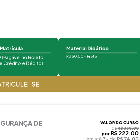
 Matrícula
Material Didático
 (Pagável no Boleto,
R$ 50,00 + Frete
e Crédito e Débito)
TRICULE-SE
EGURANÇA DE
VALOR DO CURSO
de
R$ 350,00
R$ 222,00
por
em até
3x
de
R$ 74,00