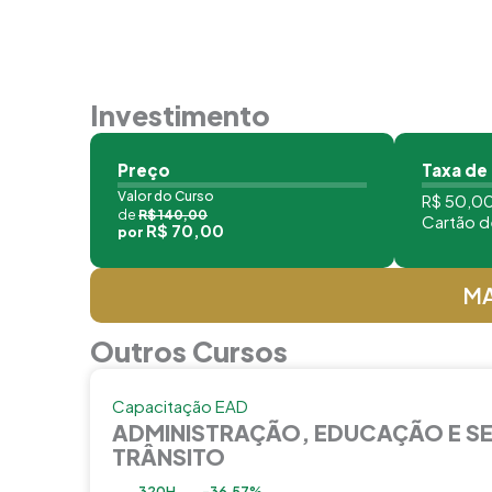
Investimento
Preço
Taxa de
Valor do Curso
R$ 50,00
de
R$ 140,00
Cartão d
R$ 70,00
por
MA
Outros Cursos
Capacitação EAD
ADMINISTRAÇÃO, EDUCAÇÃO E S
TRÂNSITO
320H
-36,57%