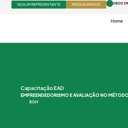
Ir
0800 59
SEJA UM REPRESENTANTE
INDIQUE AMIGOS
para
o
Home
conteúdo
Capacitação EAD
EMPREENDEDORISMO E AVALIAÇÃO NO MÉTODO
80H