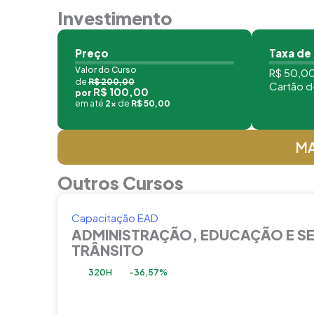
Investimento
Preço
Taxa de
Valor do Curso
R$ 50,00
de
R$ 200,00
Cartão d
R$ 100,00
por
em até
2x
de
R$ 50,00
MA
Outros Cursos
Capacitação EAD
ADMINISTRAÇÃO, EDUCAÇÃO E S
TRÂNSITO
320H
-36,57%