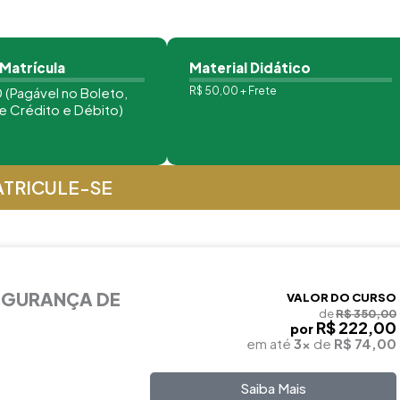
 Matrícula
Material Didático
 (Pagável no Boleto,
R$ 50,00 + Frete
e Crédito e Débito)
TRICULE-SE
EGURANÇA DE
VALOR DO CURSO
de
R$ 350,00
R$ 222,00
por
em até
3x
de
R$ 74,00
Saiba Mais