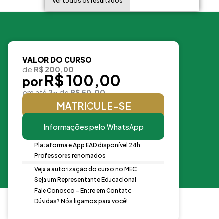
Ver todos os resultados
VALOR DO CURSO
de
R$ 200,00
R$ 100,00
por
em até
2x
de
R$ 50,00
MATRICULE-SE
Informações pelo WhatsApp
Plataforma e App EAD disponível 24h
Professores renomados
Veja a autorização do curso no MEC
Seja um Representante Educacional
Fale Conosco - Entre em Contato
Dúvidas? Nós ligamos para você!