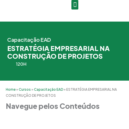
Ir
para
o
conteúdo
Capacitação EAD
ESTRATÉGIA EMPRESARIAL NA
CONSTRUÇÃO DE PROJETOS
120H
Home
»
Cursos
»
Capacitação EAD
»
ESTRATÉGIA EMPRESARIAL NA
CONSTRUÇÃO DE PROJETOS
Navegue pelos Conteúdos
Grade Curricular