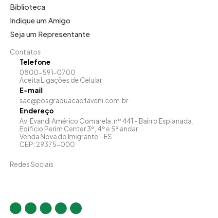
Biblioteca
Indique um Amigo
Seja um Representante
Contatos
Telefone
0800-591-0700
Aceita Ligações de Celular
E-mail
sac@posgraduacaofaveni.com.br
Endereço
Av. Evandi Américo Comarela, nº 441 - Bairro Esplanada,
Edifício Perim Center 3º, 4º e 5º andar
Venda Nova do Imigrante - ES
CEP: 29375-000
Redes Sociais
I
F
T
Y
L
n
a
w
o
i
s
c
i
u
n