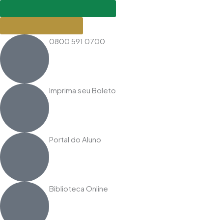
Ir
SEJA UM REPRESENTANTE
para
INDIQUE AMIGOS
o
0800 591 0700
conteúdo
Imprima seu Boleto
Portal do Aluno
Biblioteca Online