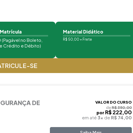
 Matrícula
Material Didático
 (Pagável no Boleto,
R$ 50,00 + Frete
e Crédito e Débito)
TRICULE-SE
EGURANÇA DE
VALOR DO CURSO
de
R$ 350,00
R$ 222,00
por
em até
3x
de
R$ 74,00
Saiba Mais