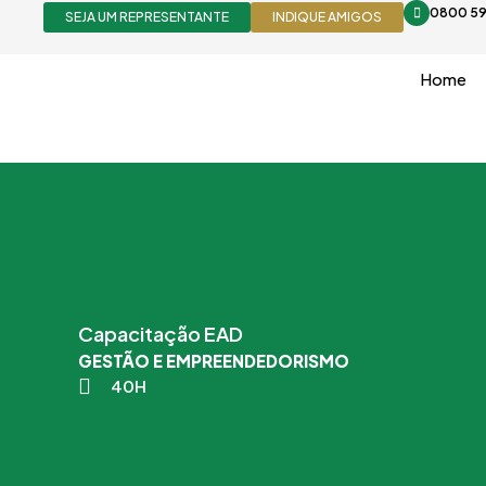
Ir
0800 59
SEJA UM REPRESENTANTE
INDIQUE AMIGOS
para
o
Home
conteúdo
Capacitação EAD
GESTÃO E EMPREENDEDORISMO
40H