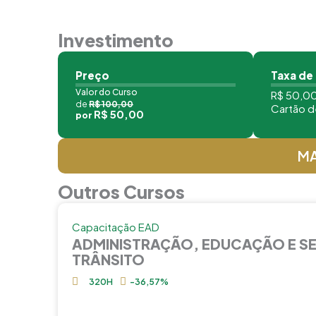
Investimento
Preço
Taxa de
Valor do Curso
R$ 50,00
de
R$ 100,00
Cartão d
R$ 50,00
por
MA
Outros Cursos
Capacitação EAD
ADMINISTRAÇÃO, EDUCAÇÃO E S
TRÂNSITO
320H
-36,57%