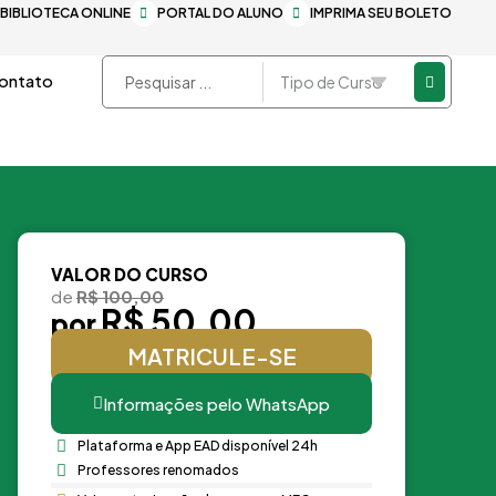
BIBLIOTECA ONLINE
PORTAL DO ALUNO
IMPRIMA SEU BOLETO
Pesquisar
ontato
...
VALOR DO CURSO
de
R$ 100,00
R$ 50,00
por
MATRICULE-SE
Informações pelo WhatsApp
Plataforma e App EAD disponível 24h
Professores renomados