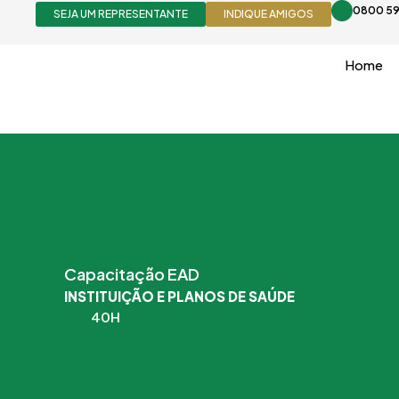
Ir
0800 59
SEJA UM REPRESENTANTE
INDIQUE AMIGOS
para
o
Home
conteúdo
Capacitação EAD
INSTITUIÇÃO E PLANOS DE SAÚDE
40H