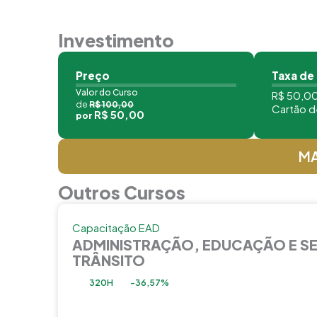
Investimento
Preço
Taxa de
Valor do Curso
R$ 50,00
de
R$ 100,00
Cartão d
R$ 50,00
por
MA
Outros Cursos
Capacitação EAD
ADMINISTRAÇÃO, EDUCAÇÃO E S
TRÂNSITO
320H
-36,57%