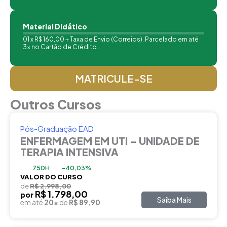
Material Didático
01 x R$ 160,00 + Taxa de Envio (Correios). Parcelado em até
3x no Cartão de Crédito.
MATRICULE-SE
Outros Cursos
Pós-Graduação EAD
ENFERMAGEM EM UTI – UNIDADE DE
TERAPIA INTENSIVA
750H
-40,03%
VALOR DO CURSO
de
R$ 2.998,00
R$ 1.798,00
por
Saiba Mais
em até
20x
de
R$ 89,90