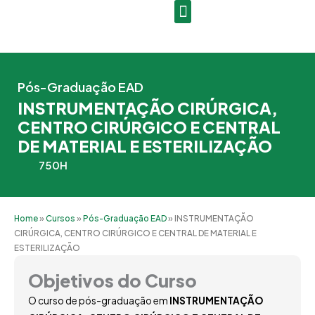
Ir
para
o
conteúdo
Pós-Graduação EAD
INSTRUMENTAÇÃO CIRÚRGICA,
CENTRO CIRÚRGICO E CENTRAL
DE MATERIAL E ESTERILIZAÇÃO
750H
Home
»
Cursos
»
Pós-Graduação EAD
»
INSTRUMENTAÇÃO
CIRÚRGICA, CENTRO CIRÚRGICO E CENTRAL DE MATERIAL E
ESTERILIZAÇÃO
Objetivos do Curso
O curso de pós-graduação em
INSTRUMENTAÇÃO