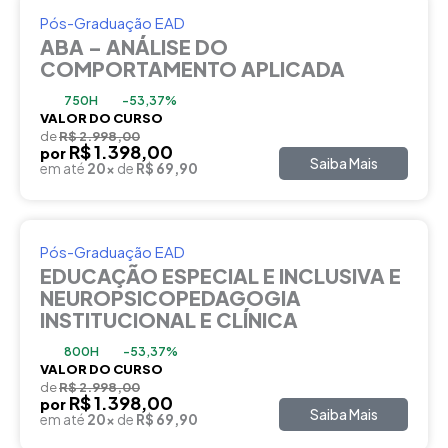
Pós-Graduação EAD
ABA – ANÁLISE DO
COMPORTAMENTO APLICADA
750H
-53,37%
VALOR DO CURSO
de
R$ 2.998,00
R$ 1.398,00
por
Saiba Mais
em até
20x
de
R$ 69,90
Pós-Graduação EAD
EDUCAÇÃO ESPECIAL E INCLUSIVA E
NEUROPSICOPEDAGOGIA
INSTITUCIONAL E CLÍNICA
800H
-53,37%
VALOR DO CURSO
de
R$ 2.998,00
R$ 1.398,00
por
Saiba Mais
em até
20x
de
R$ 69,90