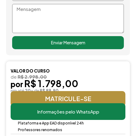
Mensagem
Enviar Mensagem
VALOR DO CURSO
de
R$ 2.998,00
R$ 1.798,00
por
em até
20x
de
R$ 89,90
MATRICULE-SE
Informações pelo WhatsApp
Plataforma e App EAD disponível 24h
Professores renomados