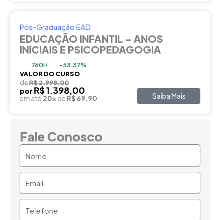
Pós-Graduação EAD
EDUCAÇÃO INFANTIL – ANOS
INICIAIS E PSICOPEDAGOGIA
760H
-53,37%
VALOR DO CURSO
de
R$ 2.998,00
R$ 1.398,00
por
Saiba Mais
em até
20x
de
R$ 69,90
Fale Conosco
Nome
Email
Telefone