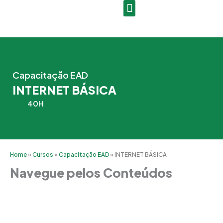
Ir
para
o
conteúdo
Capacitação EAD
INTERNET BÁSICA
40H
Home
»
Cursos
»
Capacitação EAD
»
INTERNET BÁSICA
Navegue pelos Conteúdos
Grade Curricular