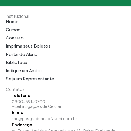
Institucional
Home
Cursos
Contato
Imprima seus Boletos
Portal do Aluno
Biblioteca
Indique um Amigo
Seja um Representante
Contatos
Telefone
0800-591-0700
Aceita Ligações de Celular
E-mail
sac@posgraduacaofaveni.com.br
Endereço
Av. Evandi Américo Comarela, nº 441 - Bairro Esplanada,