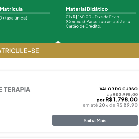
 Matrícula
Material Didático
 (taxa única)
01 x R$ 160,00 + Taxa de Envio
(Correios). Parcelado em até 3x no
Cartão de Crédito.
TRICULE-SE
E TERAPIA
VALOR DO CURSO
de
R$ 2.998,00
R$ 1.798,00
por
em até
20x
de
R$ 89,90
Saiba Mais