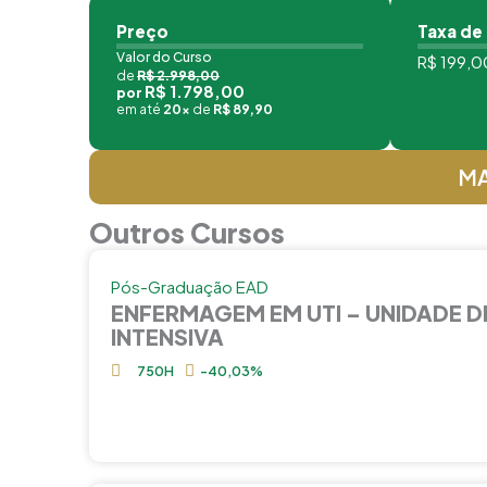
Preço
Taxa de
Valor do Curso
R$ 199,00
de
R$ 2.998,00
R$ 1.798,00
por
em até
20x
de
R$ 89,90
MA
Outros Cursos
Pós-Graduação EAD
ENFERMAGEM EM UTI – UNIDADE D
INTENSIVA
750H
-40,03%