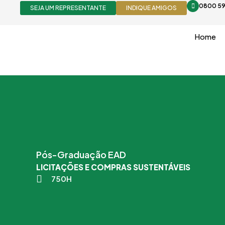
Ir
0800 59
SEJA UM REPRESENTANTE
INDIQUE AMIGOS
para
o
Home
conteúdo
Pós-Graduação EAD
LICITAÇÕES E COMPRAS SUSTENTÁVEIS
750H