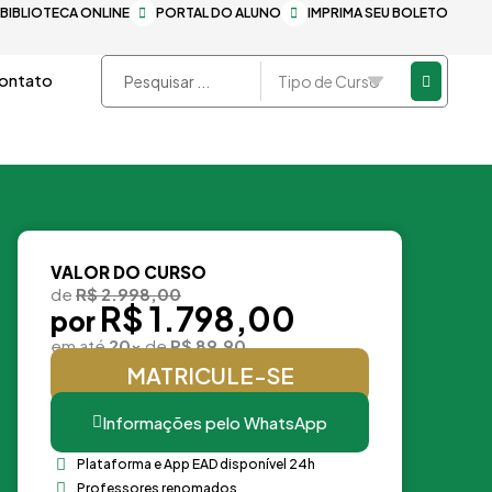
BIBLIOTECA ONLINE
PORTAL DO ALUNO
IMPRIMA SEU BOLETO
Pesquisar
ontato
...
VALOR DO CURSO
de
R$ 2.998,00
R$ 1.798,00
por
em até
20x
de
R$ 89,90
MATRICULE-SE
Informações pelo WhatsApp
Plataforma e App EAD disponível 24h
Professores renomados