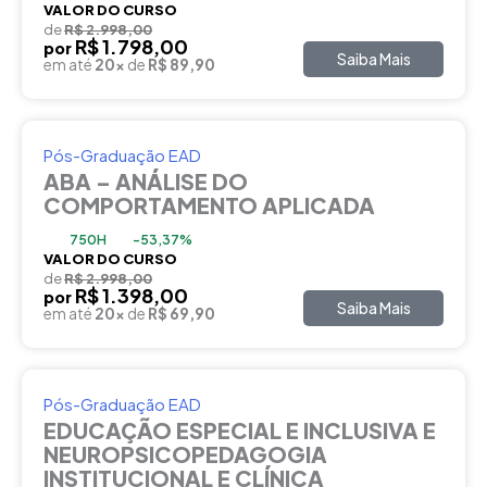
VALOR DO CURSO
de
R$ 2.998,00
R$ 1.798,00
por
Saiba Mais
em até
20x
de
R$ 89,90
Pós-Graduação EAD
ABA – ANÁLISE DO
COMPORTAMENTO APLICADA
750H
-53,37%
VALOR DO CURSO
de
R$ 2.998,00
R$ 1.398,00
por
Saiba Mais
em até
20x
de
R$ 69,90
Pós-Graduação EAD
EDUCAÇÃO ESPECIAL E INCLUSIVA E
NEUROPSICOPEDAGOGIA
INSTITUCIONAL E CLÍNICA